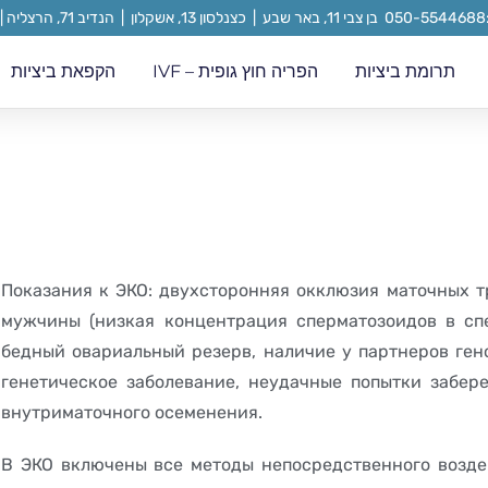
נה
תרומת ביציות
הפריה חוץ גופית – IVF
הקפאת ביציות
Показания к ЭКО: двухсторонняя окклюзия маточных т
мужчины (низкая концентрация сперматозоидов в спе
бедный овариальный резерв, наличие у партнеров гено
генетическое заболевание, неудачные попытки забе
внутриматочного осеменения.
В ЭКО включены все методы непосредственного возде