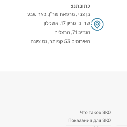
כתובתנו:
בן צבי , מרפאת שר"ן, באר שבע
שד' בן גוריון 17‏, אשקלון
הנדיב 71, הרצליה
האירוסים 53 קניותר, נס ציונה
Что такое ЭКО
Показания для ЭКО