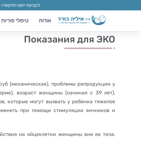
לקביעת ייעוץ התקשרו :050-5544688 בן צבי 11, באר שבע | כצנלסון 13‏, אשקלון | הנדיב 71, הרצליה | האירוסים 53, נס ציו
אודות
טיפולי פוריות
Показания для ЭКО
руб (механическая), проблемы репродукции у
рме), возраст женщины (начиная с 39 лет),
в, которые могут вызвать у ребенка тяжелое
ременеть при помощи стимуляции яичников и
йствия на яйцеклетки женщины вне ее тела.