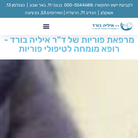
לקביעת ייעוץ התקשרו :050-5544688 בן צבי 11, באר שבע | כצנלסון 13‏,
אשקלון | הנדיב 71, הרצליה | האירוסים 53, נס ציונה
מרפאת פוריות של ד"ר איליה בורד -
הפריה חוץ גופית – IVF
רופא מומחה לטיפולי פוריות