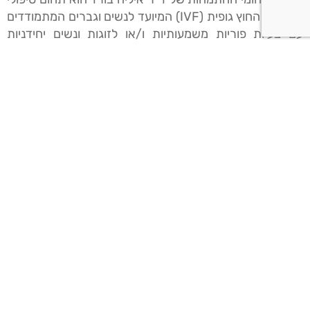
ההפריה החוץ גופית (IVF) המיועד לנשים וגברים המתמודדים
עם בעיות פוריות משמעותיות ו/או לזוגות ונשים יחידניות
המתקשים בהשגת היריון באמצעות טיפולי פוריות אחרים.
טיפולי ההפריה החוץ גופית מיושמים על ידי ד"ר איליה בורד
ביחידות המובילות בארץ להפריה חוץ גופית בבית החולים
סורוקה ובבית החולים מדיקל סנטר הרצליה.
אם גם אתם מתמודדים עם בעיית פוריות ו/או מתקשים
להילקט להיריון לאורך זמן? רוצים להכיר יותר את
הטיפול? זה הזמן ליצור קשר עם ד"ר איליה בורד
ולהסתייע בידע ובניסיון העומדים לרשותו בפוריות והפריה
חוץ גופית.
המשך קריאה