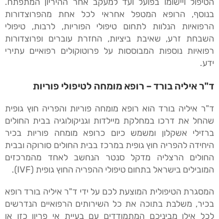
הטיפול ויישומו בפועל ועד למעקב אחר ההיריון המתפתח.
בנוסף, הרופא המטפל אחראי לכל אחת מהפרוצדורות
הרפואיות הנלוות לתחום טיפולי הפוריות, לרבות, טיפולי
השבחת זרע, שאיבת ביציות, החזרת עוברים ופרוצדורות
רפואיות נוספות המבוססות על פרוטוקולים רפואיים עתירי
ידע.
ד"ר איליה בורד – רופא מומחה לטיפולי פוריות
ד"ר איליה בורד הוא רופא מומחה פוריות והפריה חוץ גופית
שהחל את דרכו במחלקת מיילדות וגניקולוגיה בבית החולים
ברזילי אשקלון ומשמש כיום כרופא מומחה פוריות בכיר
היחידה להפריה חוץ גופית במרכז בבית החולים סורוקה ובבית
החולים הרצליה מדקל סנטר הנחשב לאחד מהמרכזים
המובילים בישראל בתחום טיפולי ההפריה החוץ גופית (IVF).
המסגרת הטיפולית המוצעת לכם על ידי ד"ר איליה בורד רופא
בכיר, משלבת בתוכה את כל השירותים הרפואיים הנדרשים
לכל אילו מביניכם המתמודדים עם בעיית אי פריון כזו או